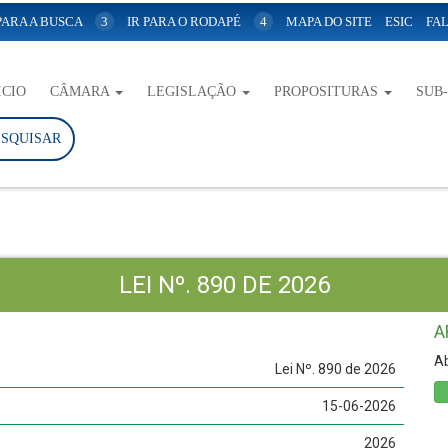
 PARA A BUSCA
3
IR PARA O RODAPÉ
4
MAPA DO SITE
ESIC
FAL
ICIO
CÂMARA
LEGISLAÇÃO
PROPOSITURAS
SUB
ESQUISAR
LEI Nº. 890 DE 2026
A
Ab
Lei Nº. 890 de 2026
15-06-2026
2026