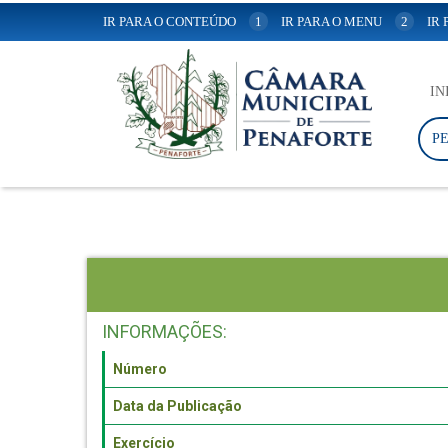
IR PARA O CONTEÚDO
1
IR PARA O MENU
2
IR
IN
P
INFORMAÇÕES:
Número
Data da Publicação
Exercício