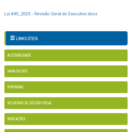
Lei 845_2025 - Revisão Geral do Executivo.docx
LINKS ÚTEIS
ACESSIBILIDADE
MAPA DO SITE
PORTARIAS
RELATÓRIO DE GESTÃO FISCAL
INDICAÇÕES