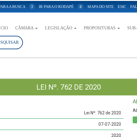
 PARA A BUSCA
3
IR PARA O RODAPÉ
4
MAPA DO SITE
ESIC
FAL
ICIO
CÂMARA
LEGISLAÇÃO
PROPOSITURAS
SUB
ESQUISAR
LEI Nº. 762 DE 2020
A
Ab
Lei Nº. 762 de 2020
07-07-2020
2020