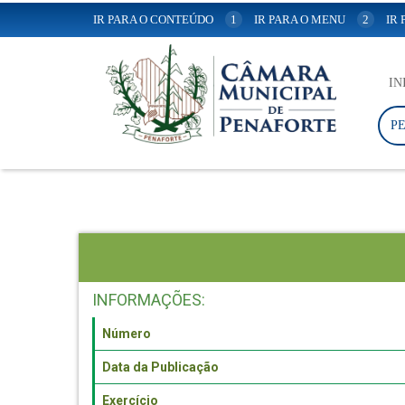
IR PARA O CONTEÚDO
1
IR PARA O MENU
2
IR
IN
P
INFORMAÇÕES:
Número
Data da Publicação
Exercício