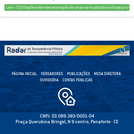
Lei-n.-722-Dispõe-sobre-denominação-de-uma-rua-localizada-no-Espaço-Urban
PÁGINA INICIAL
VEREADORES
PUBLICAÇÕES
MESA DIRETORA
OUVIDORIA
CONTAS PÚBLICAS
CNPJ: 03.089.383/0001-04
Praça Querubina Bringel, N 9 centro, Penaforte - CE