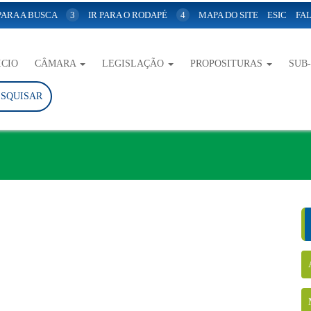
 PARA A BUSCA
3
IR PARA O RODAPÉ
4
MAPA DO SITE
ESIC
FAL
ICIO
CÂMARA
LEGISLAÇÃO
PROPOSITURAS
SUB
ESQUISAR