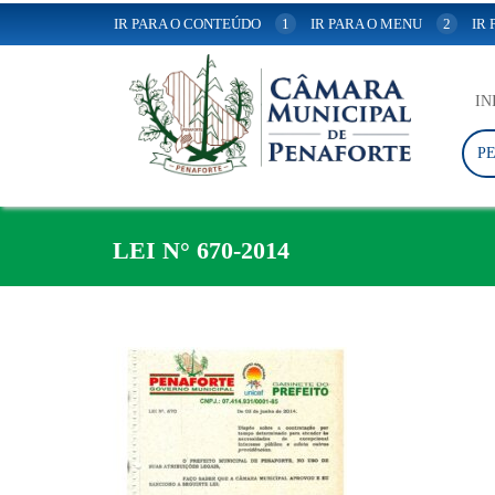
IR PARA O CONTEÚDO
1
IR PARA O MENU
2
IR
IN
P
LEI N° 670-2014