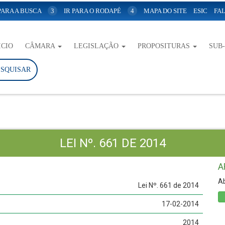
 PARA A BUSCA
3
IR PARA O RODAPÉ
4
MAPA DO SITE
ESIC
FAL
ICIO
CÂMARA
LEGISLAÇÃO
PROPOSITURAS
SUB
ESQUISAR
LEI Nº. 661 DE 2014
A
Ab
Lei Nº. 661 de 2014
17-02-2014
2014