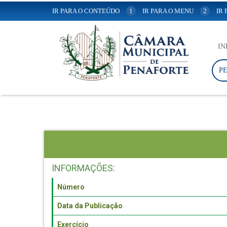
IR PARA O CONTEÚDO
1
IR PARA O MENU
2
IR
IN
P
INFORMAÇÕES:
Número
Data da Publicação
Exercício