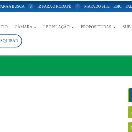
 PARA A BUSCA
3
IR PARA O RODAPÉ
4
MAPA DO SITE
ESIC
FAL
ICIO
CÂMARA
LEGISLAÇÃO
PROPOSITURAS
SUB
ESQUISAR