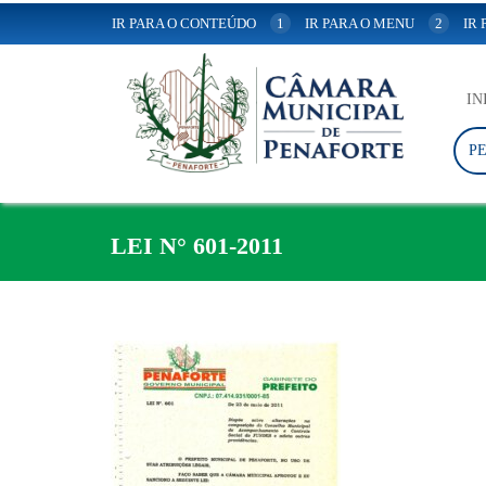
IR PARA O CONTEÚDO
1
IR PARA O MENU
2
IR
IN
P
LEI N° 601-2011