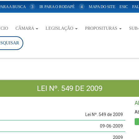
 PARA A BUSCA
3
IR PARA O RODAPÉ
4
MAPA DO SITE
ESIC
FAL
ICIO
CÂMARA
LEGISLAÇÃO
PROPOSITURAS
SUB
ESQUISAR
LEI Nº. 549 DE 2009
A
Ab
Lei Nº. 549 de 2009
09-06-2009
2009