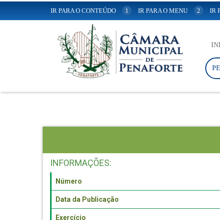
IR PARA O CONTEÚDO
1
IR PARA O MENU
2
IR
IN
P
INFORMAÇÕES:
Número
Data da Publicação
Exercício