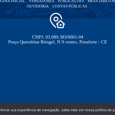
GINA INICIAL
VEREADORES
PUBLICAÇÕES
MESA DIRETO
OUVIDORIA
CONTAS PÚBLICAS
CNPJ: 03.089.383/0001-04
Praça Querubina Bringel, N 9 centro, Penaforte - CE
elhorar sua experiência de navegação, saiba mais em nossa política de p
NICIPAL DE PENAFORTE - PODER LEGISLATIVO - TODOS OS DIRE