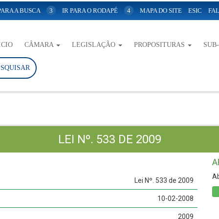
 PARA A BUSCA
3
IR PARA O RODAPÉ
4
MAPA DO SITE
ESIC
FAL
ICIO
CÂMARA
LEGISLAÇÃO
PROPOSITURAS
SUB
ESQUISAR
LEI Nº. 533 DE 2009
A
Ab
Lei Nº. 533 de 2009
10-02-2008
2009