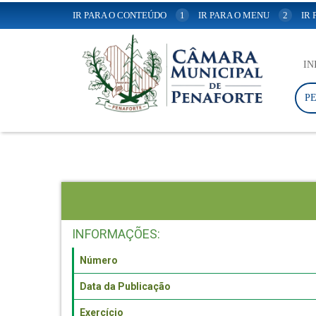
IR PARA O CONTEÚDO
1
IR PARA O MENU
2
IR
IN
P
INFORMAÇÕES:
Número
Data da Publicação
Exercício