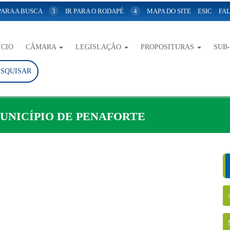
 PARA A BUSCA
3
IR PARA O RODAPÉ
4
MAPA DO SITE
ESIC
FAL
ICIO
CÂMARA
LEGISLAÇÃO
PROPOSITURAS
SUB
ESQUISAR
 MUNICÍPIO DE PENAFORTE