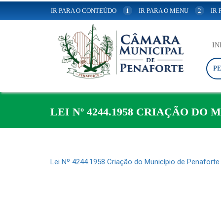
IR PARA O CONTEÚDO
1
IR PARA O MENU
2
IR
IN
P
LEI Nº 4244.1958 CRIAÇÃO DO
Lei Nº 4244.1958 Criação do Município de Penaforte