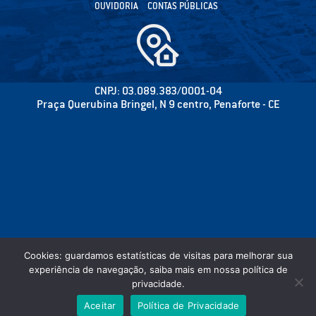
OUVIDORIA
CONTAS PÚBLICAS
CNPJ: 03.089.383/0001-04
Praça Querubina Bringel, N 9 centro, Penaforte - CE
Cookies: guardamos estatísticas de visitas para melhorar sua
experiência de navegação, saiba mais em nossa política de
privacidade.
©2020 CÂMARA MUNICIPAL DE PENAFORTE - PODER LEGISLATIVO - TODOS OS
Aceitar
Política de Privacidade
DIREITOS RESERVADOS.