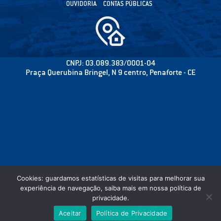
OUVIDORIA
CONTAS PÚBLICAS
CNPJ: 03.089.383/0001-04
Praça Querubina Bringel, N 9 centro, Penaforte - CE
Cookies: guardamos estatísticas de visitas para melhorar sua
experiência de navegação, saiba mais em nossa política de
privacidade.
©2020 CÂMARA MUNICIPAL DE PENAFORTE - PODER LEGISLATIVO - TODOS OS
Aceitar
Política de Privacidade
DIREITOS RESERVADOS.