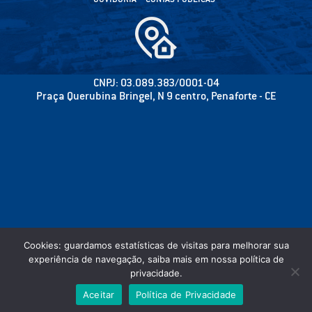
CNPJ: 03.089.383/0001-04
Praça Querubina Bringel, N 9 centro, Penaforte - CE
Cookies: guardamos estatísticas de visitas para melhorar sua
experiência de navegação, saiba mais em nossa política de
privacidade.
©2020 CÂMARA MUNICIPAL DE PENAFORTE - PODER LEGISLATIVO - TODOS OS
Aceitar
Política de Privacidade
DIREITOS RESERVADOS.