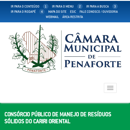
IR PARA O CONTEÚDO
1
IR PARA O MENU
2
IR PARA A BUSCA
3
IR PARA O RODAPÉ
4
MAPA DO SITE
ESIC
FALE CONOSCO / OUVIDORIA
WEBMAIL
ÁREA RESTRITA
Toggle
navigation
CONSÓRCIO PÚBLICO DE MANEJO DE RESÍDUOS
SÓLIDOS DO CARIRI ORIENTAL