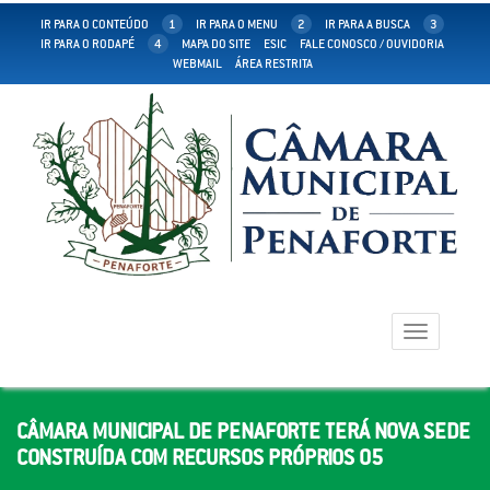
IR PARA O CONTEÚDO
1
IR PARA O MENU
2
IR PARA A BUSCA
3
IR PARA O RODAPÉ
4
MAPA DO SITE
ESIC
FALE CONOSCO / OUVIDORIA
WEBMAIL
ÁREA RESTRITA
Toggle
navigation
CÂMARA MUNICIPAL DE PENAFORTE TERÁ NOVA SEDE
CONSTRUÍDA COM RECURSOS PRÓPRIOS 05