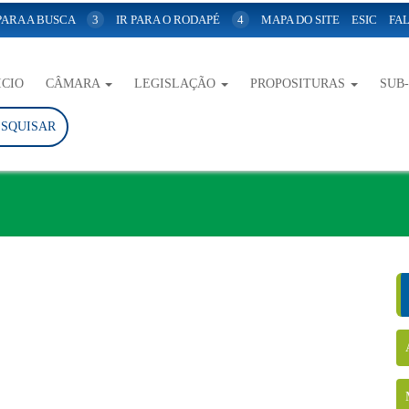
 PARA A BUSCA
3
IR PARA O RODAPÉ
4
MAPA DO SITE
ESIC
FAL
ICIO
CÂMARA
LEGISLAÇÃO
PROPOSITURAS
SUB
ESQUISAR