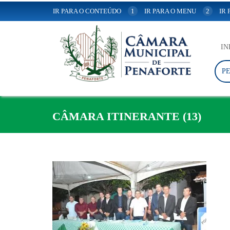
IR PARA O CONTEÚDO
1
IR PARA O MENU
2
IR
IN
P
CÂMARA ITINERANTE (13)