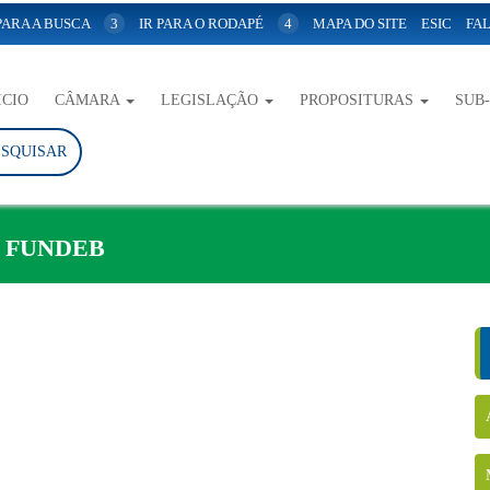
 PARA A BUSCA
3
IR PARA O RODAPÉ
4
MAPA DO SITE
ESIC
FAL
ICIO
CÂMARA
LEGISLAÇÃO
PROPOSITURAS
SUB
ESQUISAR
– FUNDEB