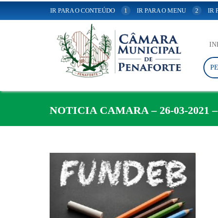
IR PARA O CONTEÚDO
1
IR PARA O MENU
2
IR
IN
P
NOTICIA CAMARA – 26-03-2021 