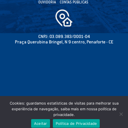
OUVIDORIA
CONTAS PÚBLICAS
CNPJ: 03.089.383/0001-04
Praça Querubina Bringel, N 9 centro, Penaforte - CE
Cookies: guardamos estatísticas de visitas para melhorar sua
experiência de navegação, saiba mais em nossa política de
privacidade.
©2020 CÂMARA MUNICIPAL DE PENAFORTE - PODER LEGISLATIVO - TODOS OS
Aceitar
Política de Privacidade
DIREITOS RESERVADOS.