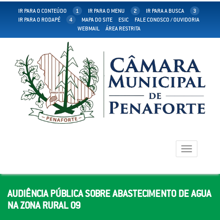
IR PARA O CONTEÚDO
1
IR PARA O MENU
2
IR PARA A BUSCA
3
IR PARA O RODAPÉ
4
MAPA DO SITE
ESIC
FALE CONOSCO / OUVIDORIA
WEBMAIL
ÁREA RESTRITA
Toggle
navigation
AUDIÊNCIA PÚBLICA SOBRE ABASTECIMENTO DE AGUA
NA ZONA RURAL 09