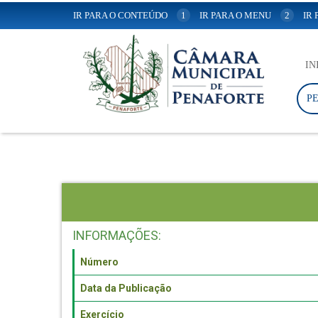
IR PARA O CONTEÚDO
1
IR PARA O MENU
2
IR
IN
P
INFORMAÇÕES:
Número
Data da Publicação
Exercício