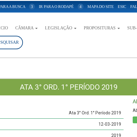
 PARA A BUSCA
3
IR PARA O RODAPÉ
4
MAPA DO SITE
ESIC
FAL
ICIO
CÂMARA
LEGISLAÇÃO
PROPOSITURAS
SUB
ESQUISAR
ATA 3° ORD. 1° PERÍODO 2019
A
Ab
Ata 3° Ord. 1° Período 2019
12-03-2019
2019