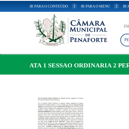
IR PARA O CONTEÚDO
1
IR PARA O MENU
2
IR
IN
P
ATA 1 SESSAO ORDINARIA 2 PE