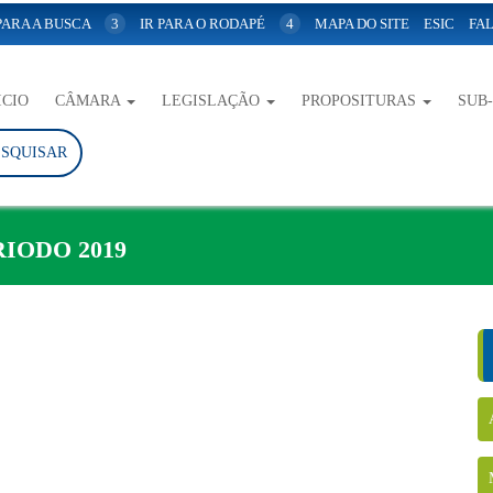
 PARA A BUSCA
3
IR PARA O RODAPÉ
4
MAPA DO SITE
ESIC
FAL
ICIO
CÂMARA
LEGISLAÇÃO
PROPOSITURAS
SUB
ESQUISAR
RIODO 2019