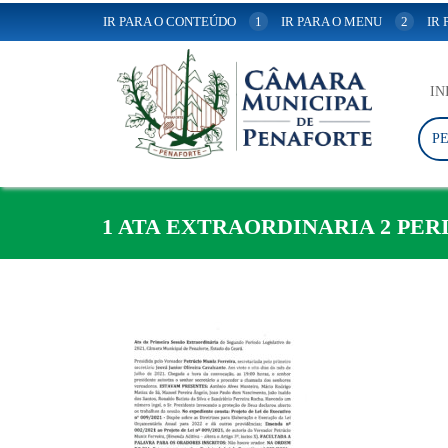
IR PARA O CONTEÚDO
1
IR PARA O MENU
2
IR
IN
P
1 ATA EXTRAORDINARIA 2 PERI