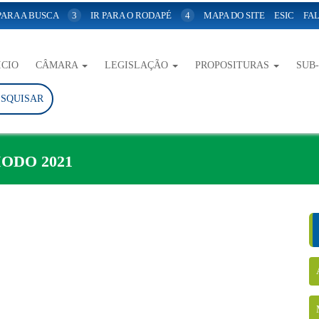
 PARA A BUSCA
3
IR PARA O RODAPÉ
4
MAPA DO SITE
ESIC
FAL
ICIO
CÂMARA
LEGISLAÇÃO
PROPOSITURAS
SUB
ESQUISAR
ODO 2021