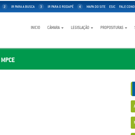
2
IR PARA A BUSCA
3
IR PARA O RODAPÉ
4
MAPA DO SITE
ESIC
FALE CONO
INICIO
CÂMARA
LEGISLAÇÃO
PROPOSITURAS
1 MPCE