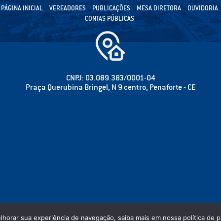
PÁGINA INICIAL
VEREADORES
PUBLICAÇÕES
MESA DIRETORA
OUVIDORIA
CONTAS PÚBLICAS
CNPJ: 03.089.383/0001-04
Praça Querubina Bringel, N 9 centro, Penaforte - CE
elhorar sua experiência de navegação, saiba mais em nossa política de p
 CÂMARA MUNICIPAL DE PENAFORTE - PODER LEGISLATIVO - TODOS OS DIREITOS RESER