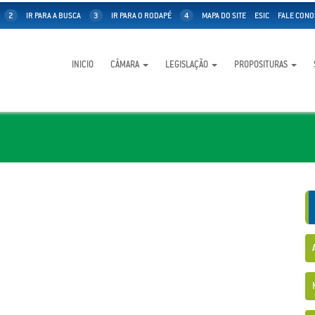
2
IR PARA A BUSCA
3
IR PARA O RODAPÉ
4
MAPA DO SITE
ESIC
FALE CONO
INICIO
CÂMARA
LEGISLAÇÃO
PROPOSITURAS