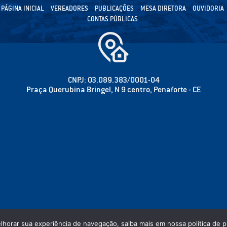
PÁGINA INICIAL
VEREADORES
PUBLICAÇÕES
MESA DIRETORA
OUVIDORIA
CONTAS PÚBLICAS
CNPJ: 03.089.383/0001-04
Praça Querubina Bringel, N 9 centro, Penaforte - CE
elhorar sua experiência de navegação, saiba mais em nossa política de p
 CÂMARA MUNICIPAL DE PENAFORTE - PODER LEGISLATIVO - TODOS OS DIREITOS RESER