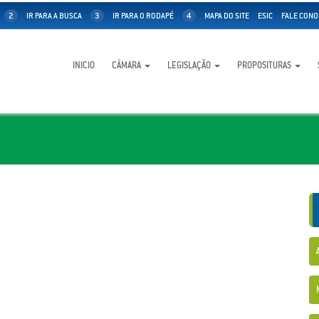
2
IR PARA A BUSCA
3
IR PARA O RODAPÉ
4
MAPA DO SITE
ESIC
FALE CONO
INICIO
CÂMARA
LEGISLAÇÃO
PROPOSITURAS