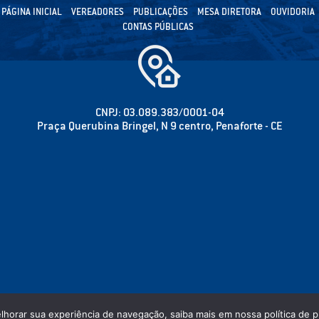
PÁGINA INICIAL
VEREADORES
PUBLICAÇÕES
MESA DIRETORA
OUVIDORIA
CONTAS PÚBLICAS
CNPJ: 03.089.383/0001-04
Praça Querubina Bringel, N 9 centro, Penaforte - CE
elhorar sua experiência de navegação, saiba mais em nossa política de p
 CÂMARA MUNICIPAL DE PENAFORTE - PODER LEGISLATIVO - TODOS OS DIREITOS RESER