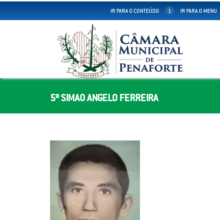
IR PARA O CONTEÚDO
1
IR PARA O MENU
5º SIMAO ANGELO FERREIRA